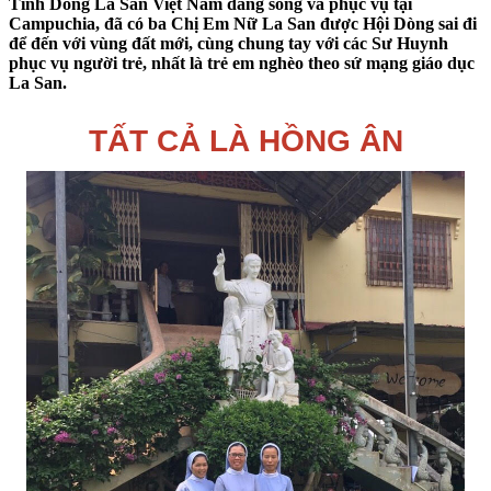
Tỉnh Dòng La San Việt Nam đang sống và phục vụ tại
Campuchia, đã có ba Chị Em Nữ La San được Hội Dòng sai đi
để đến với vùng đất mới, cùng chung tay với các Sư Huynh
phục vụ người trẻ, nhất là trẻ em nghèo theo sứ mạng giáo dục
La San.
TẤT CẢ LÀ HỒNG ÂN