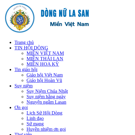
Trang chủ
TIN HỘI DÒNG
MIỀN VIỆT NAM
MIỀN THÁI LAN
MIỀN HOA KỲ
Tin giáo hội
Giáo hội Việt Nam
Giáo hội Hoàn Vũ
Suy niệm
Suy Niệm Chúa Nhật
Suy niệm hằng ngày
Nguyện ngẫm Lasan
Ơn gọi
Lịch Sử Hội Dòng
Linh đạo
Sứ mạng
Huyền nhiệm ơn gọi
Thư viện