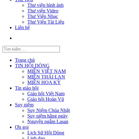
Thư viện hình ảnh
Thư viện Video
Thư Viện Nhạc
Thư Viện Tài Liệu
Liên hệ
Trang chủ
TIN HỘI DÒNG
MIỀN VIỆT NAM
MIỀN THÁI LAN
MIỀN HOA KỲ
Tin giáo hội
Giáo hội Việt Nam
Giáo hội Hoàn Vũ
Suy niệm
Suy Niệm Chúa Nhật
Suy niệm hằng ngày
Nguyện ngẫm Lasan
Ơn gọi
Lịch Sử Hội Dòng
Linh đạo