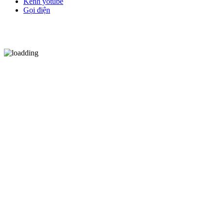
Kênh yotube
Gọi điện