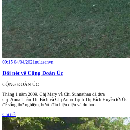
09:15 04/04/2021
nulasanvn
Đôi nét về Cộng Đoàn Úc
CỘNG ĐOÀN ÚC
Tháng 1 năm 2009, Chị Mary và Chị Sunnathan đã đưa
chị Anna Thân Thị Bích và Chị Anna Trịnh Thị Bích Huyền tới Úc
để sống thử nghiệm, bước đầu hiện diện và du học.
Chi tiết