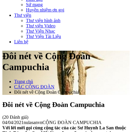
Sứ mạng
Huyền nhiệm ơn gọi
Thư viện
Thư viện hình ảnh
Thư viện Video
Thư Viện Nhạc
Thư Viện Tài Liệu
Liên hệ
Đôi nét về Cộng Đoàn
Campuchia
Trang chủ
CÁC CỘNG ĐOÀN
Đôi nét về Cộng Đoàn Campuchia
Đôi nét về Cộng Đoàn Campuchia
(20 Đánh giá)
04/04/2021
nulasanvn
CỘNG ĐOÀN CAMPUCHIA
Với lời mời gọi cùng cộng tác của các Sư Huynh La San thuộc