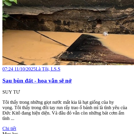
07:24 11/10/2025
Là Tôi, LS.S
Sau bùn đất - hoa vẫn sẽ nở
SUY TƯ
Tôi thấy trong những giọt nước mắt kia là hạt giống của hy
vọng. Tôi thấy trong đôi tay run rẩy trao ổ bánh mì là tình yêu của
Đức Kitô đang hiện diện. Và đâu đó vẫn còn những bát cơm ấm
tình ...
Chi tiết
Mục lục