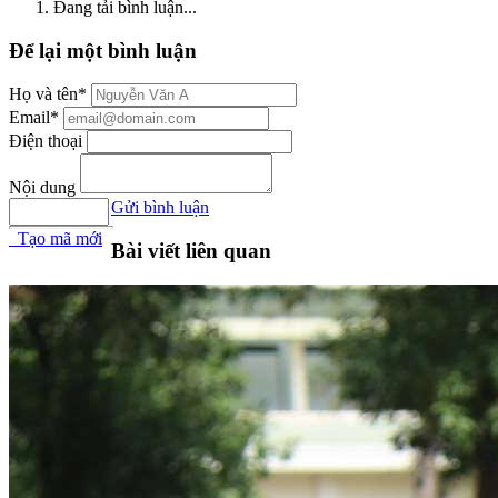
Đang tải bình luận...
Để lại một bình luận
Họ và tên*
Email*
Điện thoại
Nội dung
Gửi bình luận
Tạo mã mới
Bài viết liên quan