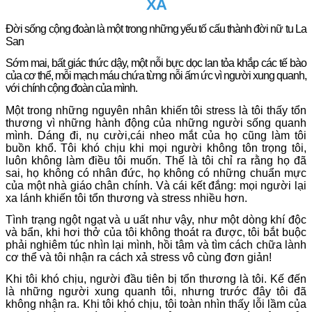
XẢ
Đời sống cộng đoàn là một trong những yếu tố cấu thành đời nữ tu La
San
Sớm mai, bất giác thức dậy, một nỗi bực dọc lan tỏa khắp các tế bào
của cơ thể, mỗi mạch máu chứa từng nỗi ấm ức vì người xung quanh,
với chính cộng đoàn của mình.
Một trong những nguyên nhân khiến tôi stress là tôi thấy tổn
thương vì những hành động của những người sống quanh
mình. Dáng đi, nụ cười,cái nheo mắt của họ cũng làm tôi
buồn khổ. Tôi khó chịu khi mọi người không tôn trọng tôi,
luôn không làm điều tôi muốn. Thế là tôi chỉ ra rằng họ đã
sai, họ không có nhân đức, họ không có những chuẩn mực
của một nhà giáo chân chính. Và cái kết đắng: mọi người lại
xa lánh khiến tôi tổn thương và stress nhiều hơn.
Tình trạng ngột ngạt và u uất như vậy, như một dòng khí độc
và bẩn, khi hơi thở của tôi không thoát ra được, tôi bắt buộc
phải nghiêm túc nhìn lại mình, hồi tâm và tìm cách chữa lành
cơ thể và tôi nhận ra cách xả stress vô cùng đơn giản!
Khi tôi khó chịu, người đầu tiên bị tổn thương là tôi. Kế đến
là những người xung quanh tôi, nhưng trước đây tôi đã
không nhận ra. Khi tôi khó chịu, tôi toàn nhìn thấy lỗi lầm của