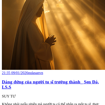
21:35 09/01/2026
nulasanvn
Dáng đứng của người tu sĩ trưởng thành_ Sen Đá,
LS.S
SUY TƯ
Không phải ngẫu nhiên mà người ta có thể nhận ra một tu sĩ thực