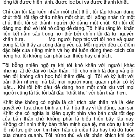
lòng tôi được hiền lành, được lọc bụi và được thanh khiết.
Chỉ cần tôi tập kiên nhẫn một chút thôi, tôi tập khoan dung
chút thôi, tôi tập chấp nhận một chút, tôi sống nhân từ một
chút thôi. tôi sẽ thành người dễ dàng một chút. Khi tôi dễ
dàng mọi thứ với tôi nó cũng dễ dàng. Tôi hiểu rằng lời khấn
liên kết nằm sâu trong hơi thở bởi chính tôi đã tự nguyện
khấn hứa.
Mọi người hợp tác với tôi hơn và quan
trọng là tôi thấy ai cũng đáng yêu cả. Mỗi người đều có điểm
đặc biệt của riêng mình và họ thì luôn đúng theo cách của
riêng họ, tôi không cần phải can thiệp hay chỉ trích.
Tôi bỗng nhiên ngộ ra khi tôi khó khăn với người khác
nhưng rất dễ dãi với bản thân. Tôi cho mình là đúng và giỏi
nên tôi không cần học hỏi thêm điều gì. Tôi vô kỷ luật với
bản thân nhưng mà bắt mọi người xung quanh phải có kỷ
luật… Khi tôi bắt đầu dễ dàng hơn một chút xíu với mọi
người cũng là lúc tôi bắt đầu “khắt khe” với bản thân hơn.
Khắt khe không có nghĩa là chỉ trích bản thân mà là kiên
quyết với lựa chọn bình an, hài hòa thay vì tôi đúng, bạn sai.
Khắt khe có nghĩa là kiên quyết nhìn vào bản chất tốt đẹp
của bản thân chứ không phải là biểu hiện bấy lâu nay.
Không chỉ nhìn thấy bản thân mình quá tệ, mà còn tự khích
lệ, nỗ lực giữ con tim hiền hậu dù diều hâu hay thú dữ luôn
bủa chung quanh. Tôi hứng thú và rất phấn khích khi đọc