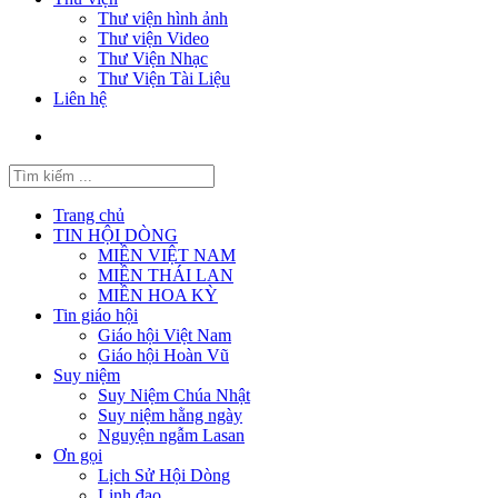
Thư viện hình ảnh
Thư viện Video
Thư Viện Nhạc
Thư Viện Tài Liệu
Liên hệ
Trang chủ
TIN HỘI DÒNG
MIỀN VIỆT NAM
MIỀN THÁI LAN
MIỀN HOA KỲ
Tin giáo hội
Giáo hội Việt Nam
Giáo hội Hoàn Vũ
Suy niệm
Suy Niệm Chúa Nhật
Suy niệm hằng ngày
Nguyện ngẫm Lasan
Ơn gọi
Lịch Sử Hội Dòng
Linh đạo