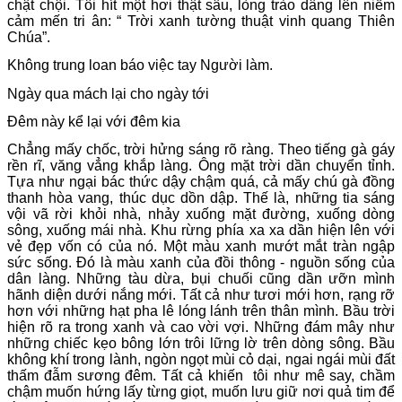
chật chội. Tôi hít một hơi thật sâu, lòng trào dâng lên niềm
cảm mến tri ân: “ Trời xanh tường thuật vinh quang Thiên
Chúa”.
Không trung loan báo việc tay Người làm.
Ngày qua mách lại cho ngày tới
Đêm này kể lại với đêm kia
Chẳng mấy chốc, trời hửng sáng rõ ràng. Theo tiếng gà gáy
rền rĩ, văng vẳng khắp làng. Ông mặt trời dần chuyển tỉnh.
Tựa như ngại bác thức dậy chậm quá, cả mấy chú gà đồng
thanh hòa vang, thúc dục dồn dập. Thế là, những tia sáng
vội vã rời khỏi nhà, nhảy xuống mặt đường, xuống dòng
sông, xuống mái nhà. Khu rừng phía xa xa dần hiện lên với
vẻ đẹp vốn có của nó. Một màu xanh mướt mắt tràn ngập
sức sống. Đó là màu xanh của đồi thông - nguồn sống của
dân làng. Những tàu dừa, bụi chuối cũng dần ưỡn mình
hãnh diện dưới nắng mới. Tất cả như tươi mới hơn, rạng rỡ
hơn với những hạt pha lê lóng lánh trên thân mình. Bầu trời
hiện rõ ra trong xanh và cao vời vợi. Những đám mây như
những chiếc kẹo bông lớn trôi lững lờ trên dòng sông. Bầu
không khí trong lành, ngòn ngọt mùi cỏ dại, ngai ngái mùi đất
thấm đẫm sương đêm. Tất cả khiến tôi như mê say, chầm
chậm muốn hứng lấy từng giọt, muốn lưu giữ nơi quả tim để