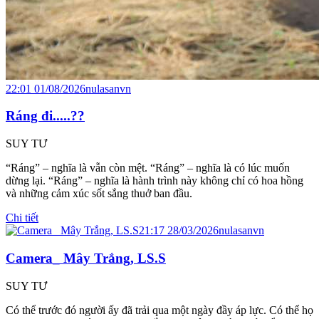
22:01 01/08/2026
nulasanvn
Ráng đi.....??
SUY TƯ
“Ráng” – nghĩa là vẫn còn mệt. “Ráng” – nghĩa là có lúc muốn
dừng lại. “Ráng” – nghĩa là hành trình này không chỉ có hoa hồng
và những cảm xúc sốt sắng thuở ban đầu.
Chi tiết
21:17 28/03/2026
nulasanvn
Camera_ Mây Trắng, LS.S
SUY TƯ
Có thể trước đó người ấy đã trải qua một ngày đầy áp lực. Có thể họ