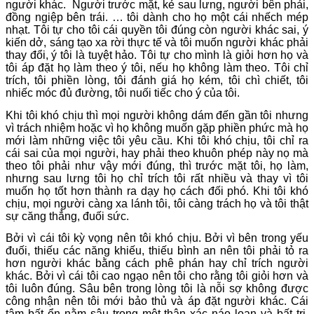
người khác. Người trước mặt, kẻ sau lưng, người bên phải,
đồng ngiệp bên trái. … tôi dành cho họ một cái nhếch mép
nhạt. Tôi tự cho tôi cái quyền tôi đúng còn người khác sai, ý
kiến dở, sáng tạo xa rời thực tế và tôi muốn người khác phải
thay đổi, ý tôi là tuyệt hảo. Tôi tự cho mình là giỏi hơn họ và
tôi áp đặt họ làm theo ý tôi, nếu họ không làm theo. Tôi chỉ
trích, tôi phiền lòng, tôi đánh giá họ kém, tôi chì chiết, tôi
nhiếc móc đủ đường, tôi nuối tiếc cho ý của tôi.
Khi tôi khó chịu thì mọi người không dám đến gần tôi nhưng
vì trách nhiệm hoặc vì họ không muốn gặp phiền phức mà họ
mới làm những việc tôi yêu cầu. Khi tôi khó chịu, tôi chỉ ra
cái sai của mọi người, hay phải theo khuôn phép này nọ mà
theo tôi phải như vậy mới đúng, thì trước mặt tôi, họ làm,
nhưng sau lưng tôi họ chỉ trích tôi rất nhiều và thay vì tôi
muốn họ tốt hơn thành ra dạy họ cách đối phó. Khi tôi khó
chịu, mọi người càng xa lánh tôi, tôi càng trách họ và tôi thật
sự căng thẳng, đuối sức.
Bởi vì cái tôi kỳ vọng nên tôi khó chịu. Bởi vì bên trong yếu
đuối, thiếu các năng khiếu, thiếu bình an nên tôi phải tỏ ra
hơn người khác bằng cách phê phán hay chỉ trích người
khác. Bởi vì cái tôi cao ngạo nên tôi cho rằng tôi giỏi hơn và
tôi luôn đúng. Sâu bên trong lòng tôi là nỗi sợ không được
công nhận nên tôi mới bảo thủ và áp đặt người khác. Cái
tâm bất ổn nằm sâu trong một thân xác náo loạn và bất trị.