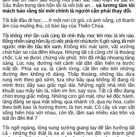
Sâu thẳm trong tâm hồn tôi là nỗi bất an…
và lương tâm tôi
mách bảo rằng tôi mới chính là người cần phải thay đổi.
Tôi bắt đầu đi học…. ở một nơi có gió, có ánh nắng, có thanh
âm của muông thú, có bàn tay của Thiên Chúa.
Tôi không nhớ lần cuối cùng tôi nhìn thấy mọc trời mọc là khi nào.
Bỗng nhiên sáng hôm ấy có việc phải rời nhà trước 6 giờ sáng, tôi mới
ngước nhìn lên bầu trời xanh.
Không khí mát lạnh, vất vưởng
chút hàn se của đêm khuya. Nhưng tất cả cũng chỉ là thoáng
chốc. Lái xe được chừng vài phút, trời đã nhập nhoạng tảng
sáng. Lúc này, đường nét cảnh vật dần dần hiện ra trước
mắt tôi. Phía xa xa, là cánh rừng, cắt lên nền trời những
đường đen không rõ dáng. Thấp thoáng, những tàu dừa
rung rinh theo gió sớm, tựa như bầy quạ khổng lồ đang rũ
mình thức dậy sau giấc ngủ dài. Những ngôi nhà nhỏ lẩn
khuất sau mấy tán lá, nằm im lìm, say sưa. Tất cả đều đang
chìm trong giấc mộng. Những cơn gió mát, như kẻ độc hành,
lãng đãng se qua mặt sông, qua nhành cỏ, qua nụ hoa, cuốn
theo biết bao là hương thơm, là hơi mát. Cỏ cây và vạn vật
sống hiền hòa với nhau, còn tôi, tâm sao nhiều xáo trộn và
bất ổn đến thế ?
Tôi ngỡ ngàng, lòng sung sướng giang tay để tận hưởng tất
cả - những thứ thật là xa xỉ và hiếm hoi đối với thành phố