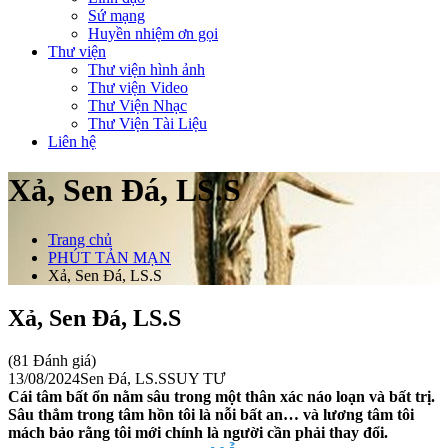
Sứ mạng
Huyền nhiệm ơn gọi
Thư viện
Thư viện hình ảnh
Thư viện Video
Thư Viện Nhạc
Thư Viện Tài Liệu
Liên hệ
Xả, Sen Đá, LS.S
Trang chủ
PHÚT TẢN MẠN
Xả, Sen Đá, LS.S
Xả, Sen Đá, LS.S
(81 Đánh giá)
13/08/2024
Sen Đá, LS.S
SUY TƯ
Cái tâm bất ổn nằm sâu trong một thân xác náo loạn và bất trị.
Sâu thẳm trong tâm hồn tôi là nỗi bất an… và lương tâm tôi
mách bảo rằng tôi mới chính là người cần phải thay đổi.