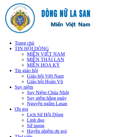
Trang chủ
TIN HỘI DÒNG
MIỀN VIỆT NAM
MIỀN THÁI LAN
MIỀN HOA KỲ
Tin giáo hội
Giáo hội Việt Nam
Giáo hội Hoàn Vũ
Suy niệm
Suy Niệm Chúa Nhật
Suy niệm hằng ngày
Nguyện ngẫm Lasan
Ơn gọi
Lịch Sử Hội Dòng
Linh đạo
Sứ mạng
Huyền nhiệm ơn gọi
Thư viện