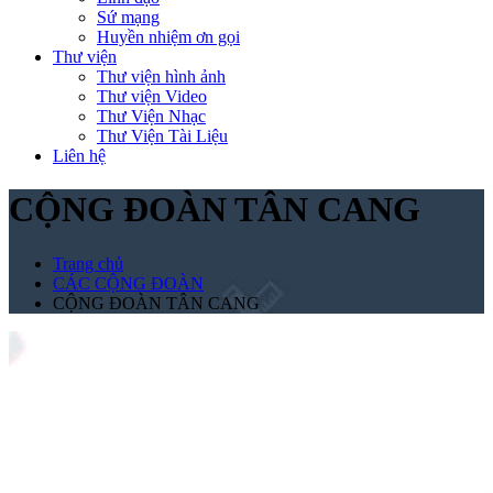
Sứ mạng
Huyền nhiệm ơn gọi
Thư viện
Thư viện hình ảnh
Thư viện Video
Thư Viện Nhạc
Thư Viện Tài Liệu
Liên hệ
CỘNG ĐOÀN TÂN CANG
Trang chủ
CÁC CỘNG ĐOÀN
CỘNG ĐOÀN TÂN CANG