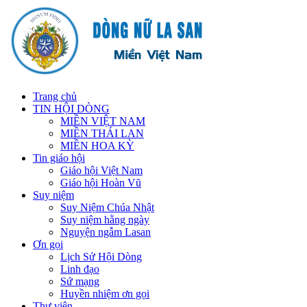
Trang chủ
TIN HỘI DÒNG
MIỀN VIỆT NAM
MIỀN THÁI LAN
MIỀN HOA KỲ
Tin giáo hội
Giáo hội Việt Nam
Giáo hội Hoàn Vũ
Suy niệm
Suy Niệm Chúa Nhật
Suy niệm hằng ngày
Nguyện ngẫm Lasan
Ơn gọi
Lịch Sử Hội Dòng
Linh đạo
Sứ mạng
Huyền nhiệm ơn gọi
Thư viện