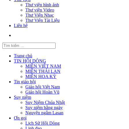
Thư viện hình ảnh
Thư viện Video
Thư Viện Nhạc
Thư Viện Tài Liệu
Liên hệ
Trang chủ
TIN HỘI DÒNG
MIỀN VIỆT NAM
MIỀN THÁI LAN
MIỀN HOA KỲ
Tin giáo hội
Giáo hội Việt Nam
Giáo hội Hoàn Vũ
Suy niệm
Suy Niệm Chúa Nhật
Suy niệm hằng ngày
Nguyện ngẫm Lasan
Ơn gọi
Lịch Sử Hội Dòng
Linh đạo