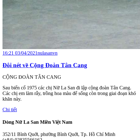
16:21 03/04/2021
nulasanvn
Đôi nét về Cộng Đoàn Tân Cang
CỘNG ĐOÀN TÂN CANG
Sau biến cố 1975 các chị Nữ La San đi lập cộng đoàn Tân Cang.
Các chị em làm rẫy, trồng hoa màu để sống còn trong giai đoạn khó
khăn này.
Chi tiết
Dòng Nữ La San Miền Việt Nam
352/11 Bình Quới, phường Bình Quới, Tp. Hồ Chí Minh
(+84) 02835566162