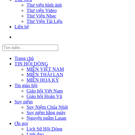
Thư viện hình ảnh
Thư viện Video
Thư Viện Nhạc
Thư Viện Tài Liệu
Liên hệ
Trang chủ
TIN HỘI DÒNG
MIỀN VIỆT NAM
MIỀN THÁI LAN
MIỀN HOA KỲ
Tin giáo hội
Giáo hội Việt Nam
Giáo hội Hoàn Vũ
Suy niệm
Suy Niệm Chúa Nhật
Suy niệm hằng ngày
Nguyện ngẫm Lasan
Ơn gọi
Lịch Sử Hội Dòng
Linh đạo