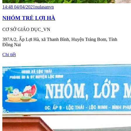
14:48 04/04/2021
nulasanvn
NHÓM TRẺ LỢI HÀ
CƠ SỞ GIÁO DỤC_VN
397A/2, Ấp Lợi Hà, xã Thanh Bình, Huyện Trảng Bom, Tỉnh
Đồng Nai
Chi tiết