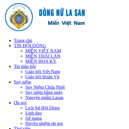
Trang chủ
TIN HỘI DÒNG
MIỀN VIỆT NAM
MIỀN THÁI LAN
MIỀN HOA KỲ
Tin giáo hội
Giáo hội Việt Nam
Giáo hội Hoàn Vũ
Suy niệm
Suy Niệm Chúa Nhật
Suy niệm hằng ngày
Nguyện ngẫm Lasan
Ơn gọi
Lịch Sử Hội Dòng
Linh đạo
Sứ mạng
Huyền nhiệm ơn gọi
Thư viện