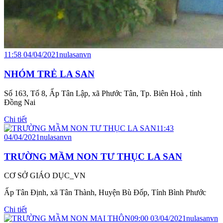
11:58 04/04/2021
nulasanvn
NHÓM TRẺ LA SAN
Số 163, Tổ 8, Ấp Tân Lập, xã Phước Tân, Tp. Biên Hoà , tỉnh
Đồng Nai
Chi tiết
11:43
04/04/2021
nulasanvn
TRƯỜNG MẦM NON TƯ THỤC LA SAN
CƠ SỞ GIÁO DỤC_VN
Ấp Tân Định, xã Tân Thành, Huyện Bù Đốp, Tỉnh Bình Phước
Chi tiết
09:00 03/04/2021
nulasanvn