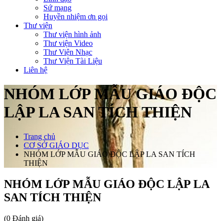
Sứ mạng
Huyền nhiệm ơn gọi
Thư viện
Thư viện hình ảnh
Thư viện Video
Thư Viện Nhạc
Thư Viện Tài Liệu
Liên hệ
NHÓM LỚP MẪU GIÁO ĐỘC
LẬP LA SAN TÍCH THIỆN
Trang chủ
CƠ SỞ GIÁO DỤC
NHÓM LỚP MẪU GIÁO ĐỘC LẬP LA SAN TÍCH
THIỆN
NHÓM LỚP MẪU GIÁO ĐỘC LẬP LA
SAN TÍCH THIỆN
(0 Đánh giá)