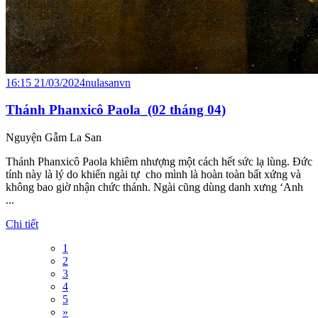
16:15 21/03/2024
nulasanvn
Thánh Phanxicô Paola_(02 tháng 04)
Nguyện Gẫm La San
Thánh Phanxicô Paola khiêm nhượng một cách hết sức lạ lùng. Đức
tính này là lý do khiến ngài tự cho mình là hoàn toàn bất xứng và
không bao giờ nhận chức thánh. Ngài cũng dùng danh xưng ‘Anh
...
Chi tiết
1
2
3
4
5
»