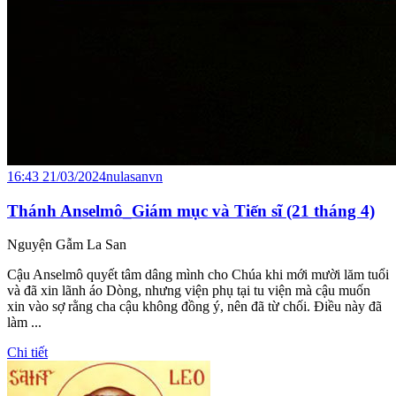
16:43 21/03/2024
nulasanvn
Thánh Anselmô_Giám mục và Tiến sĩ (21 tháng 4)
Nguyện Gẫm La San
Cậu Anselmô quyết tâm dâng mình cho Chúa khi mới mười lăm tuổi
và đã xin lãnh áo Dòng, nhưng viện phụ tại tu viện mà cậu muốn
xin vào sợ rằng cha cậu không đồng ý, nên đã từ chối. Điều này đã
làm ...
Chi tiết