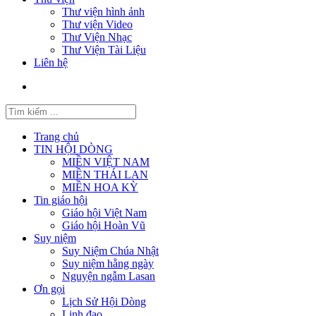
Thư viện hình ảnh
Thư viện Video
Thư Viện Nhạc
Thư Viện Tài Liệu
Liên hệ
Trang chủ
TIN HỘI DÒNG
MIỀN VIỆT NAM
MIỀN THÁI LAN
MIỀN HOA KỲ
Tin giáo hội
Giáo hội Việt Nam
Giáo hội Hoàn Vũ
Suy niệm
Suy Niệm Chúa Nhật
Suy niệm hằng ngày
Nguyện ngẫm Lasan
Ơn gọi
Lịch Sử Hội Dòng
Linh đạo