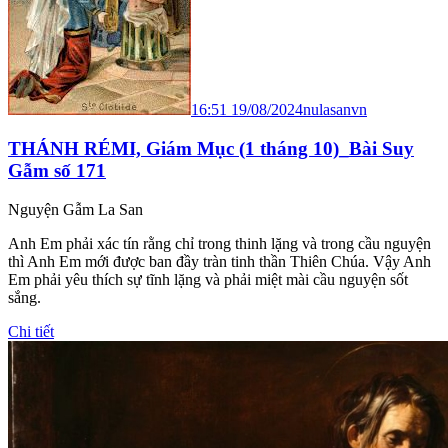
16:51 19/08/2024
nulasanvn
THÁNH RÉMI, Giám Mục (1 tháng 10)_Bài Suy
Gẫm số 171
Nguyện Gẫm La San
Anh Em phải xác tín rằng chỉ trong thinh lặng và trong cầu nguyện
thì Anh Em mới được ban đầy tràn tinh thần Thiên Chúa. Vậy Anh
Em phải yêu thích sự tĩnh lặng và phải miệt mài cầu nguyện sốt
sắng.
Chi tiết