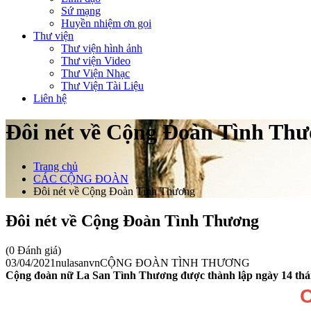
Sứ mạng
Huyền nhiệm ơn gọi
Thư viện
Thư viện hình ảnh
Thư viện Video
Thư Viện Nhạc
Thư Viện Tài Liệu
Liên hệ
Đôi nét về Cộng Đoàn Tình Th
Trang chủ
CÁC CỘNG ĐOÀN
Đôi nét về Cộng Đoàn Tình Thương
Đôi nét về Cộng Đoàn Tình Thương
(0 Đánh giá)
03/04/2021
nulasanvn
CỘNG ĐOÀN TÌNH THƯƠNG
Cộng đoàn nữ La San Tình Thương được thành lập ngày 14 thá
C