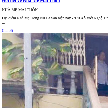
Đôi nét về Nhà Mẹ Mai Thôn
NHÀ MẸ MAI THÔN
Địa điểm Nhà Mẹ Dòng Nữ La San hiện nay - 970 Xô Viết Nghệ Tĩnh 
...
Chi tiết