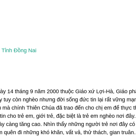
 Tỉnh Đồng Nai
 14 tháng 9 năm 2000 thuộc Giáo xứ Lợi-Hà, Giáo phận
 tuy còn nghèo nhưng đời sống đức tin lại rất vững mạn
áu mà chính Thiên Chúa đã trao đến cho chị em để thực 
in cho trẻ em, giới trẻ, đặc biệt là trẻ em nghèo nơi đâ
gày càng tăng cao. Nhìn thấy những người trẻ nơi đây c
tạm quên đi những khó khăn, vất vả, thử thách, gian tru