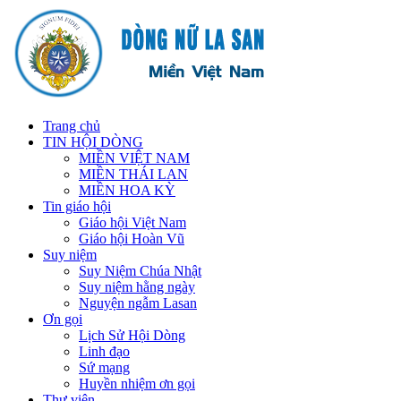
Trang chủ
TIN HỘI DÒNG
MIỀN VIỆT NAM
MIỀN THÁI LAN
MIỀN HOA KỲ
Tin giáo hội
Giáo hội Việt Nam
Giáo hội Hoàn Vũ
Suy niệm
Suy Niệm Chúa Nhật
Suy niệm hằng ngày
Nguyện ngẫm Lasan
Ơn gọi
Lịch Sử Hội Dòng
Linh đạo
Sứ mạng
Huyền nhiệm ơn gọi
Thư viện