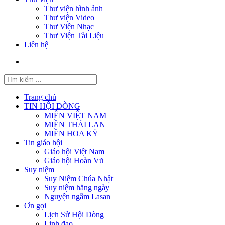
Thư viện hình ảnh
Thư viện Video
Thư Viện Nhạc
Thư Viện Tài Liệu
Liên hệ
Trang chủ
TIN HỘI DÒNG
MIỀN VIỆT NAM
MIỀN THÁI LAN
MIỀN HOA KỲ
Tin giáo hội
Giáo hội Việt Nam
Giáo hội Hoàn Vũ
Suy niệm
Suy Niệm Chúa Nhật
Suy niệm hằng ngày
Nguyện ngẫm Lasan
Ơn gọi
Lịch Sử Hội Dòng
Linh đạo